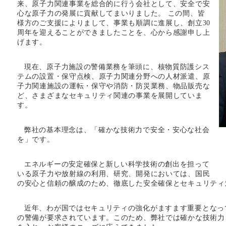
来、原子力関連事業を総合的に行う会社として、安全で安
心な原子力の発展に貢献してまいりました。 この間、皆
様方のご支援によりまして、事業も順調に進展し、創立30
周年を迎えることができましたことを、心から感謝申し上
げます。
現在、原子力施設の警備業務を筆頭に、核物質防護シス
テムの設置・保守点検、原子力関連分野への人材派遣、原
子力関連施設の運転・保守や消防・防災業務、物品販売な
ど、さまざまなセキュリティ関連の事業を展開していま
す。
弊社の基本理念は、「確かな技術力で安全・安心な社会
を」です。
エネルギーの安定確保と新しい科学技術の創出を担って
いる原子力や放射線の利用、研究、開発においては、国民
の安心と信頼の醸成のため、徹底した安全確保とセキュリティ
近年、わが国ではセキュリティの強化がますます重要となっ
の警備が要求されています。このため、弊社では確かな技術力