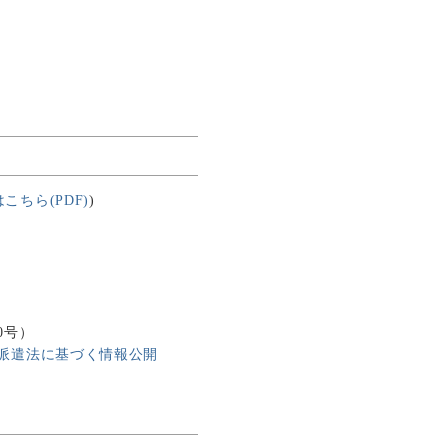
こちら(PDF)
)
）
0号）
派遣法に基づく情報公開
）