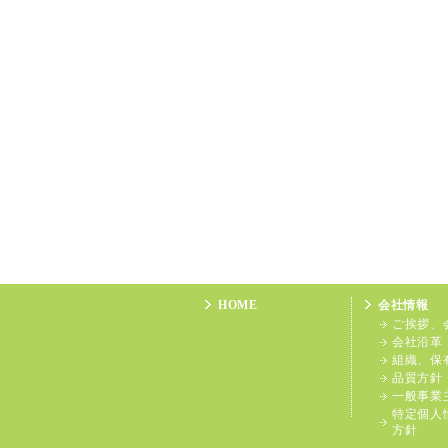
HOME
会社情報
ご挨拶、
会社沿革
組織、保
品質方針
一般事業
特定個人
方針